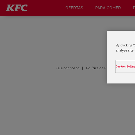
OFERTAS
PARA COMER
By clicking 
analyze site 
Cookies Settin
Fala connosco
Política de Privacidade
Pol