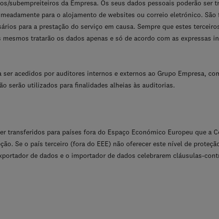
iços/subempreiteiros da Empresa. Os seus dados pessoais poderão ser 
meadamente para o alojamento de websites ou correio eletrónico. São 
ários para a prestação do serviço em causa. Sempre que estes terceir
 mesmos tratarão os dados apenas e só de acordo com as expressas in
 ser acedidos por auditores internos e externos ao Grupo Empresa, co
o serão utilizados para finalidades alheias às auditorias.
er transferidos para países fora do Espaço Económico Europeu que a 
ão. Se o país terceiro (fora do EEE) não oferecer este nível de proteç
exportador de dados e o importador de dados celebrarem cláusulas-contra