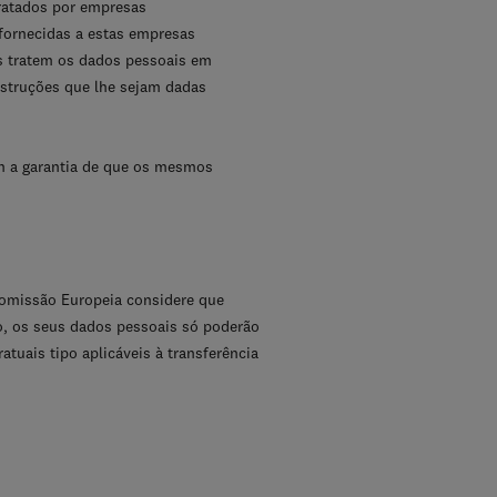
tratados por empresas
fornecidas a estas empresas
os tratem os dados pessoais em
struções que lhe sejam dadas
m a garantia de que os mesmos
Comissão Europeia considere que
ão, os seus dados pessoais só poderão
tuais tipo aplicáveis à transferência