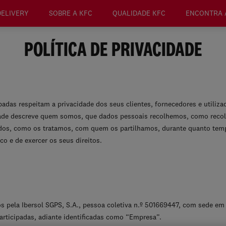
DELIVERY
SOBRE A KFC
QUALIDADE KFC
ENCONTRA 
POLÍTICA DE PRIVACIDADE
ipadas respeitam a privacidade dos seus clientes, fornecedores e utiliza
cidade descreve quem somos, que dados pessoais recolhemos, como reco
ados, como os tratamos, com quem os partilhamos, durante quanto te
o e de exercer os seus direitos.
s pela Ibersol SGPS, S.A., pessoa coletiva n.º 501669447, com sede em
participadas, adiante identificadas como “Empresa”.