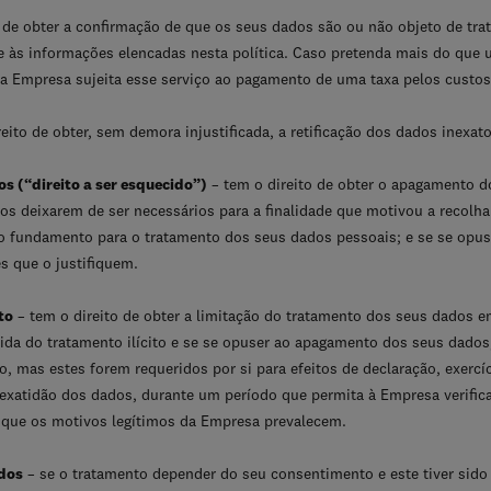
o de obter a confirmação de que os seus dados são ou não objeto de trat
e às informações elencadas nesta política. Caso pretenda mais do que
 a Empresa sujeita esse serviço ao pagamento de uma taxa pelos custos
eito de obter, sem demora injustificada, a retificação dos dados inexa
s (“direito a ser esquecido”)
– tem o direito de obter o apagamento 
 deixarem de ser necessários para a finalidade que motivou a recolha o
ro fundamento para o tratamento dos seus dados pessoais; e se se opus
s que o justifiquem.
to
– tem o direito de obter a limitação do tratamento dos seus dados 
a do tratamento ilícito e se se opuser ao apagamento dos seus dados;
o, mas estes forem requeridos por si para efeitos de declaração, exercí
a exatidão dos dados, durante um período que permita à Empresa verifica
e que os motivos legítimos da Empresa prevalecem.
ados
– se o tratamento depender do seu consentimento e este tiver sido