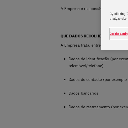
A Empresa é responsável pelo tratam
By clicking 
analyze site 
Cookies Settin
QUE DADOS RECOLHEMOS?
A Empresa trata, entre outras, as seg
Dados de identificação (por exem
telemóvel/telefone)
Dados de contacto (por exemplo 
Dados bancários
Dados de rastreamento (por exem