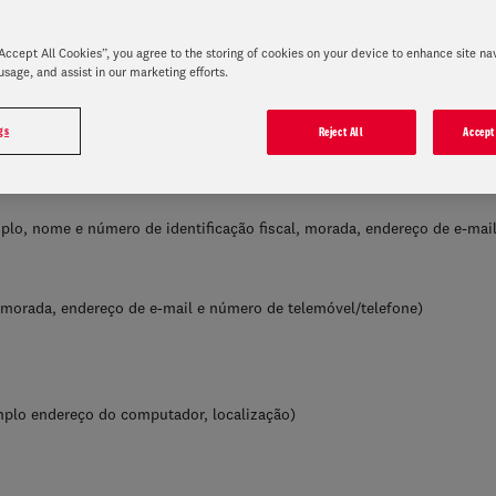
ento de dados pessoais na aceção do Regulamento Geral sobre a Prote
“Accept All Cookies”, you agree to the storing of cookies on your device to enhance site na
usage, and assist in our marketing efforts.
gs
Reject All
Accept
uintes categorias de dados pessoais:
plo, nome e número de identificação fiscal, morada, endereço de e-mai
morada, endereço de e-mail e número de telemóvel/telefone)
plo endereço do computador, localização)