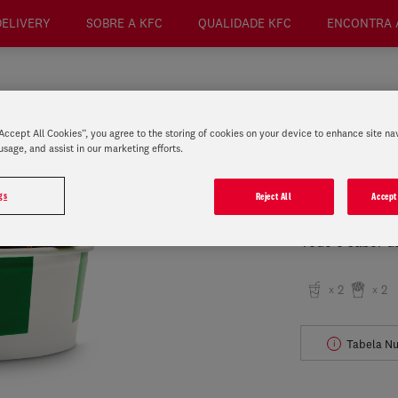
DELIVERY
SOBRE A KFC
QUALIDADE KFC
ENCONTRA 
“Accept All Cookies”, you agree to the storing of cookies on your device to enhance site na
usage, and assist in our marketing efforts.
BUCKET 
gs
Reject All
Accept
Inclui 10 Tend
Todo o sabor d
2
2
x
x
Tabela Nu
i