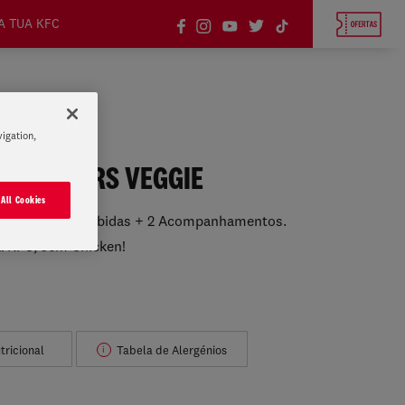
A TUA KFC
vigation,
10 TENDERS VEGGIE
 All Cookies
ers Veggie + 2 Bebidas + 2 Acompanhamentos.
a KFC, sem Chicken!
tricional
Tabela de Alergénios
i