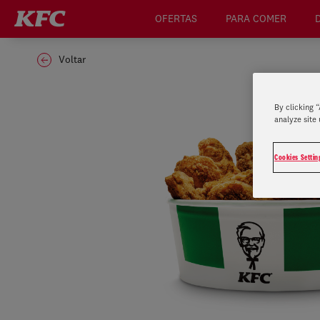
OFERTAS
PARA COMER
Voltar
By clicking 
analyze site 
Cookies Settin