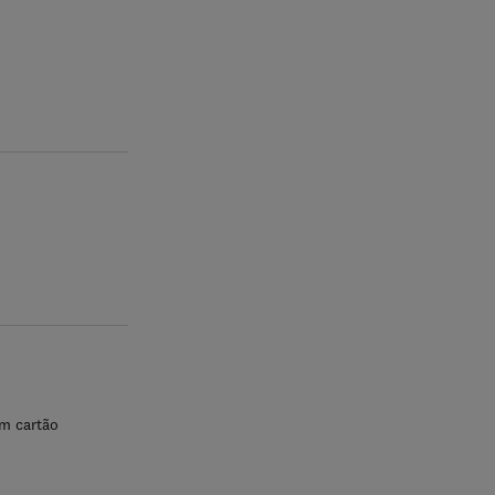
m cartão