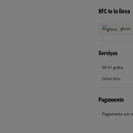
KFC te lo lleva
glovo
Serviços
Wi-Fi grátis
Drive thru
Pagamento
Pagamento em n