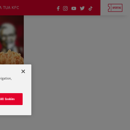
A TUA KFC
vigation,
 All Cookies